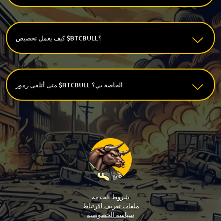
كيف يعمل تحصيص $BTCBULL؟
متى أتلقى رموز $BTCBULL الخاصة بي؟
شروط الخدمة
ملفات تعريف الارتباط
سياسة الخصوصية