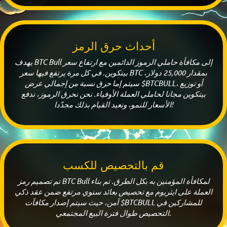
أحداث حرق الرمز
يهدف BTC Bull إلى مكافأة حاملي الرموز الدائمين مع ارتفاع سعر
بيتكوين. في كل مرة يرتفع فيها سعر BTC بمقدار 25,000 دولار،
سيتم إما حرق نسبة من إجمالي عرض $BTCBULL، أو توزيع
بيتكوين مجانا لحاملي العملة الأوفياء. نحن نحرق الرموز، ندفع
الأسعار للنمو، ونعيد القيام بذلك مجدّدا!
قم بالتحصيص للكسب
تم تصميم رمز BTC Bull لمكافأة المؤمنين به بكل الطرق. تم بناء
العملة على ايثريوم مع تحصيص بعائد سنوي مرتفع ضمن عقد ذكي
آمن، حيث سيتم إصدار مكافآت $BTCBULL للمشاركين في
التحصيص طوال فترة البيع المجتمعي.