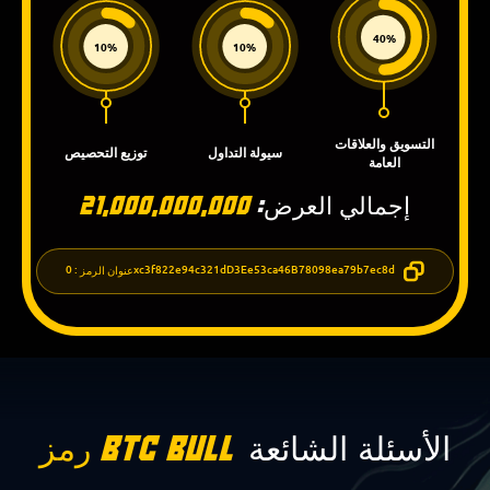
40%
10%
10%
التسويق والعلاقات
سيولة التداول
توزيع التحصيص
العامة
إجمالي العرض:
21,000,000,000
: 0xc3f822e94c321dD3Ee53ca46B78098ea79b7ec8d
عنوان الرمز
الأسئلة الشائعة
رمز BTC Bull