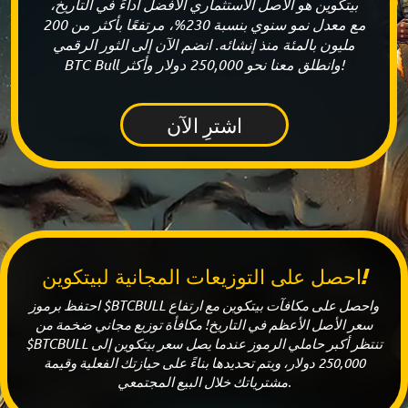
بيتكوين هو الأصل الاستثماري الأفضل أداءً في التاريخ،
مع معدل نمو سنوي بنسبة 230%، مرتفعًا بأكثر من 200
مليون بالمئة منذ إنشائه. انضم الآن إلى الثور الرقمي
BTC Bull وانطلق معنا نحو 250,000 دولار وأكثر!
اشترِ الآن
احصل على التوزيعات المجانية لبيتكوين!
احتفظ برموز $BTCBULL واحصل على مكافآت بيتكوين مع ارتفاع
سعر الأصل الأعظم في التاريخ! مكافأة توزيع مجاني ضخمة من
$BTCBULL تنتظر أكبر حاملي الرموز عندما يصل سعر بيتكوين إلى
250,000 دولار، ويتم تحديدها بناءً على حيازتك الفعلية وقيمة
مشترياتك خلال البيع المجتمعي.