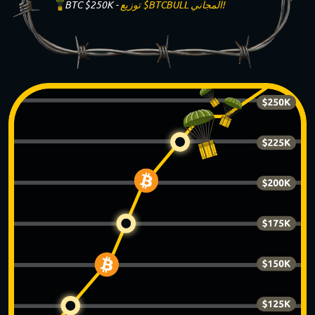
توزيع $BTCBULL المجاني!
BTC $250K -