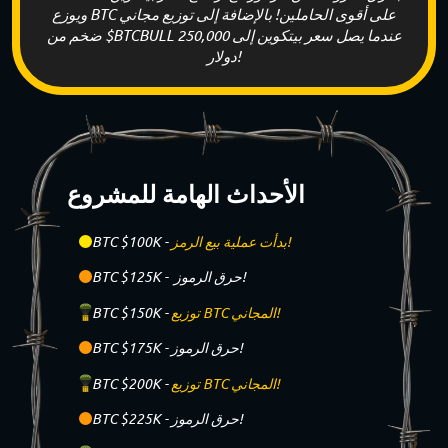
ويوزع BTC على أقوى الحاملين! بالإضافة إلى توزيع مجاني
ضخم من $BTCBULL عندما يصل سعر بيتكوين إلى 250,000
دولار!
الأحداث الهامة للمشروع
بدأت عملية بيع الرمز!
BTC $100K -
حرق الرموز!
BTC $125K -
توزيع BTC المجاني!
BTC $150K -
حرق الرموز!
BTC $175K -
توزيع BTC المجاني!
BTC $200K -
حرق الرموز!
BTC $225K -