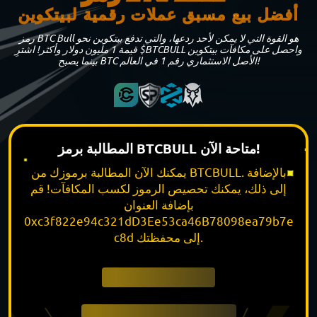
أفضل بيع مسبق عملات رقمية لبيتكوين
رمز BTC Bull هو القوة التي لا يمكن لأحد ردعها، والتي تدفع بيتكوين نحو
قيمة 1 مليون دولار وأكثر! اشترِ $BTCBULL واحصل على مكافآت بيتكوين
بينما يصبح BTC الأصل الاستثماري رقم 1 في العالم!
المطالبة برمز BTCBULL متاحة الآن!
يمكنك الآن المطالبة برموزك من BTCBULL. بالإضافة
إلى ذلك، يمكنك تحصيص الرموز لكسب المكافآت! قم
بإضافة العنوان
0xc3f822e94c321dD3Ee53ca46B78098ea79b7e
c8d إلى محفظتك.