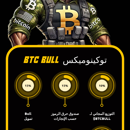
توكينوميكس
BTC Bull
15%
15%
10%
التوزيع المجاني لـ
صندوق حرق الرموز
Bull
$BTCBULL
حسب الإنجازات
تمويل