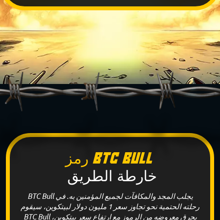
رمز BTC Bull
خارطة الطريق
BTC Bull يجلب المجد والمكافآت لجميع المؤمنين به. في
رحلته الحتمية نحو تجاوز سعر 1 مليون دولار لبيتكوين، سيقوم
BTC Bull بحرق معروضه من الرموز مع ارتفاع سعر بيتكوين،