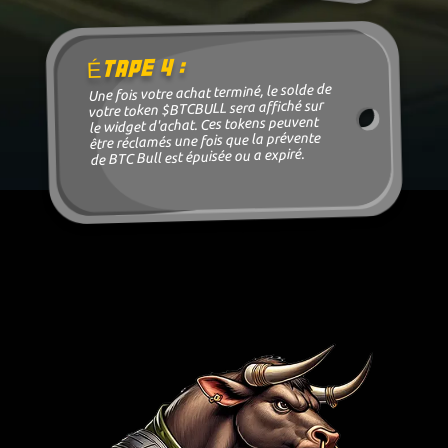
Étape 4 :
Une fois votre achat terminé, le solde de
votre token $BTCBULL sera affiché sur
le widget d'achat. Ces tokens peuvent
être réclamés une fois que la prévente
de BTC Bull est épuisée ou a expiré.