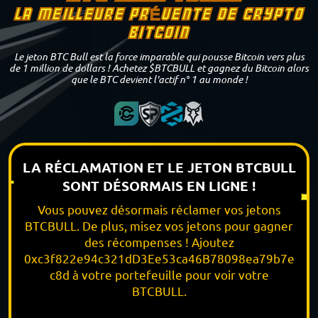
LA MEILLEURE PRÉVENTE DE CRYPTO
BITCOIN
Le jeton BTC Bull est la force imparable qui pousse Bitcoin vers plus
de 1 million de dollars ! Achetez $BTCBULL et gagnez du Bitcoin alors
que le BTC devient l'actif n° 1 au monde !
LA RÉCLAMATION ET LE JETON BTCBULL
SONT DÉSORMAIS EN LIGNE !
Vous pouvez désormais réclamer vos jetons
BTCBULL. De plus, misez vos jetons pour gagner
des récompenses ! Ajoutez
0xc3f822e94c321dD3Ee53ca46B78098ea79b7e
c8d à votre portefeuille pour voir votre
BTCBULL.