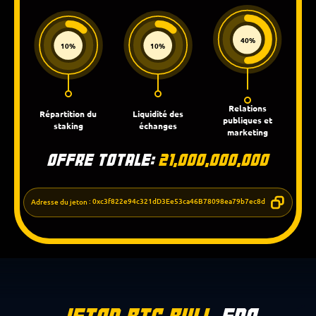
40%
10%
10%
Relations
Répartition du
Liquidité des
publiques et
staking
échanges
marketing
Offre totale:
21,000,000,000
Adresse du jeton
: 0xc3f822e94c321dD3Ee53ca46B78098ea79b7ec8d