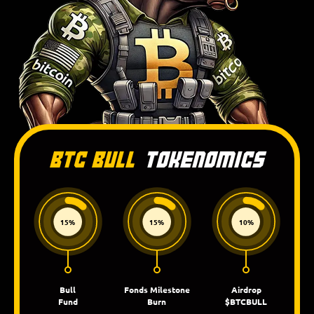
BTC Bull
Tokenomics
15%
15%
10%
Bull
Fonds Milestone
Airdrop
Fund
Burn
$BTCBULL