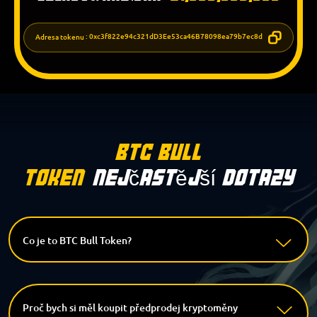
Adresa tokenu
: 0xc3f822e94c321dD3Ee53ca46B78098ea79b7ec8d
BTC Bull
Token
Nejčastější Dotazy
Co je to BTC Bull Token?
Proč bych si měl koupit předprodej kryptoměny