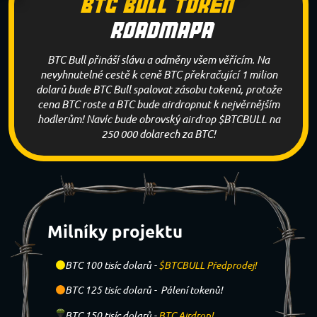
BTC Bull Token
Roadmapa
BTC Bull přináší slávu a odměny všem věřícím. Na
nevyhnutelné cestě k ceně BTC překračující 1 milion
dolarů bude BTC Bull spalovat zásobu tokenů, protože
cena BTC roste a BTC bude airdropnut k nejvěrnějším
hodlerům! Navíc bude obrovský airdrop $BTCBULL na
250 000 dolarech za BTC!
Milníky projektu
BTC 100 tisíc dolarů -
$BTCBULL Předprodej!
BTC 125 tisíc dolarů -
Pálení tokenů!
BTC 150 tisíc dolarů -
BTC Airdrop!