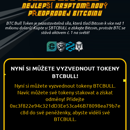
NEJLEPŠÍ KRYPTOMĚNOVÝ
PŘEDPRODEJ BITCOINU
BTC Bull Token je nezastavitelná síla, která tlačí Bitcoin k více než 1
milionu dolarů! Kupte si $BTCBULL a získejte Bitcoin, protože BTC se
stává aktivem č. 1 na světě!
NYNÍ SI MŮŽETE VYZVEDNOUT TOKENY
BTCBULL!
Nyní si můžete vyzvednout tokeny BTCBULL.
Navíc můžete své tokeny stakovat a získat
odměny! Přidejte
0xc3f822e94c321dD3Ee53ca46B78098ea79b7e
c8d do své peněženky, abyste viděli své
BTCBULL.