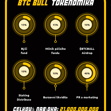
BTC Bull
Tokenomika
15%
15%
10%
Býčí
Milník pálícího
$BTCBULL
fond
fondu
Airdrop
10%
10%
40%
Staking
Burzovní likvidita
PR a marketing
Distribuce
Celková nabídka:
21,000,000,000