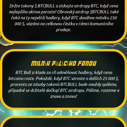
Držte tokeny $ BTCBULL a získejte airdropy BTC, když cena
nejlepšího aktiva poroste! Obrovský airdrop $BTCBULL také
čeká na ty největší hodlery, když BTC dosáhne milníku 250
000 $, vázáno na celkovou částku v rámci komunitního
prodeje.
Milník pálícího fondu
BTC Bull si klade za cíl odměňovat hodlery, když cena
bitcoinu roste. Pokaždé, když BTC vzroste o dalších 25 000 $,
procento ze zásoby tokenů BTCBULL bude navždy spáleno,
případně se držitelé dočkají BTC airdropu. Pálíme, rosteme a
znovu a znovu!